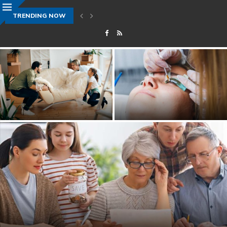
TRENDING NOW
Idées aménagement salon moderne après un emménagement : par o
Idées aménagement salon
moderne après un
5 astuces pour sublimer ses cils
emménagement : par où...
naturellement sans porter de...
8 astuces pour gérer son budget dans les grandes
capitales