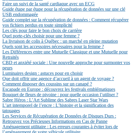
Faire un suivi de la santé cardiaque avec un ECG
Guide étape par étape pour la récupération de données sur une clé
USB endommagée
Guide complet sur la récupération de données : Comment récupérer
vos fichiers perdus en toute simplicité
Les clés pour faire le bon choix de carrière
Quel porte-clés choisir pour une femme ?
La livraison de colis à Québec : un marché en pleine mutation
Quels sont les accessoires nécessaires pour la femme ?
Les Différences entre une Mutuelle Classique et une Mutuelle pour
Retraités
CBD et anxiété sociale : Une nouvelle approche pour surmonter vos
peurs
Luminaires design : astuces pour en choisir
Que doit offrir une agence d’accueil à un agent de voyage ?
Comment disposer des coussins sur un canapé ?
Escapade en Europe : découvrez les festivals emblématiques
Bouquet de fleurs de pivoine : pour quelle occasion l’utiliser ?
Sabre Héros : L’Art Sublime des Sabres Laser Star Wars
L’art intemporel de l’encre : L’histoire et la signification des
tatouages
Les Services de Récupération de Données de Disques Durs :
Retrouvez vos Précieuses Informations en Cas de Panne
Aménagement utilitaire : Les erreurs courantes à éviter lors de
l’aménagement de votre véhicule utilitaire