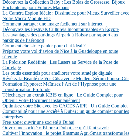
Découvrez la Collection Baby : Les Bolas de Grossesse, Bijoux
Enchanteurs pour Futures Mamans
La Caméra Espion Idéale : Dissimulez pour Mieux Surveiller avec
Notre Micro Module HD
Comment partager une image facilement sur internet
Découvrez les Festivals Culturels Incontournables en Égypte
Les avantages des parkings Airpark à Roissy par rapport aux
parkings de l’aéroport
Comment choisir le panier pour chat idéal ?
Préparez votre vol d’avion de Nice à la Guadeloupe en toute
sérénité
La Précision Redéfinie : Les Lasers au Service de la Pose de
Carrelage
Les outils essentiels pour améliorer votre stratégie digitale
Révélez la Beauté de Vos Cils avec le Meilleur Sérum Pousse-Cils
Formation Hypnose: Maîtrisez l’Art de l’Hypnose pour une
Transformation Profonde
Télécharger un extrait KBIS en ligne : Le Guide Complet pour
Obtenir Votre Document Instantanément
Optimisez votre Site avec les CACES AIPR : Un Guide Complet
Comptabilité pour une société à Dubaï : un guide complet pour les
entreprises
Free-zone: ouvrir une société à Dubaï
Ouvrir une société offshore à Dubaï, ce qu’il faut savoir
Cultiver l’innovation : le projet Erasmus Agri-Smart transforme les