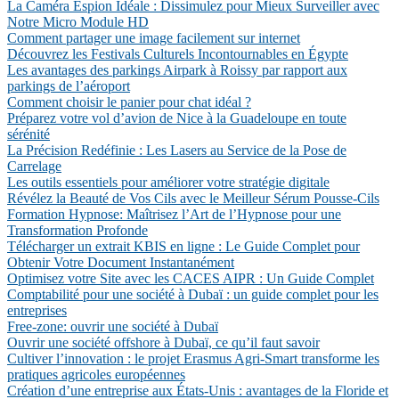
La Caméra Espion Idéale : Dissimulez pour Mieux Surveiller avec
Notre Micro Module HD
Comment partager une image facilement sur internet
Découvrez les Festivals Culturels Incontournables en Égypte
Les avantages des parkings Airpark à Roissy par rapport aux
parkings de l’aéroport
Comment choisir le panier pour chat idéal ?
Préparez votre vol d’avion de Nice à la Guadeloupe en toute
sérénité
La Précision Redéfinie : Les Lasers au Service de la Pose de
Carrelage
Les outils essentiels pour améliorer votre stratégie digitale
Révélez la Beauté de Vos Cils avec le Meilleur Sérum Pousse-Cils
Formation Hypnose: Maîtrisez l’Art de l’Hypnose pour une
Transformation Profonde
Télécharger un extrait KBIS en ligne : Le Guide Complet pour
Obtenir Votre Document Instantanément
Optimisez votre Site avec les CACES AIPR : Un Guide Complet
Comptabilité pour une société à Dubaï : un guide complet pour les
entreprises
Free-zone: ouvrir une société à Dubaï
Ouvrir une société offshore à Dubaï, ce qu’il faut savoir
Cultiver l’innovation : le projet Erasmus Agri-Smart transforme les
pratiques agricoles européennes
Création d’une entreprise aux États-Unis : avantages de la Floride et