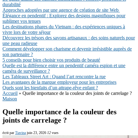
durabilité
Approches adoptées par une agence de création de site Web
Élégance en pendentif : Explorez des designs magnifiques pour
sublimer vos tenues
Les destinations phares du Vietnam : des expériences uniques à
vivre lors de votre séjour
Découvrez les trésors des savons artisanaux : des soins naturels pour
une peau radieuse
Comment développer son charisme et devenir irrésistible auprès de
son partenaire ?
5 conseils pour bien choisir vos produits de beauté
Quelle est la différence entre un pendentif caméra espion et une
caméra de surveillance ?
Les Tableaux Street Art : Quand l’art rencontre la rue
Les avantages de la marque employeur pour les entreprises
Quels sont les bienfaits d’un attrape-rêve enfant ?
Accueil
»
Quelle importance de la couleur des joints de carrelage ?
Maison
Quelle importance de la couleur des
joints de carrelage ?
écrit par
Tiavina
juin 23, 2026
12
vues