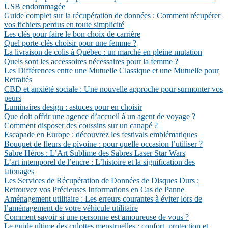
USB endommagée
Guide complet sur la récupération de données : Comment récupérer
vos fichiers perdus en toute simplicité
Les clés pour faire le bon choix de carrière
Quel porte-clés choisir pour une femme ?
La livraison de colis à Québec : un marché en pleine mutation
Quels sont les accessoires nécessaires pour la femme ?
Les Différences entre une Mutuelle Classique et une Mutuelle pour
Retraités
CBD et anxiété sociale : Une nouvelle approche pour surmonter vos
peurs
Luminaires design : astuces pour en choisir
Que doit offrir une agence d’accueil à un agent de voyage ?
Comment disposer des coussins sur un canapé ?
Escapade en Europe : découvrez les festivals emblématiques
Bouquet de fleurs de pivoine : pour quelle occasion l’utiliser ?
Sabre Héros : L’Art Sublime des Sabres Laser Star Wars
L’art intemporel de l’encre : L’histoire et la signification des
tatouages
Les Services de Récupération de Données de Disques Durs :
Retrouvez vos Précieuses Informations en Cas de Panne
Aménagement utilitaire : Les erreurs courantes à éviter lors de
l’aménagement de votre véhicule utilitaire
Comment savoir si une personne est amoureuse de vous ?
Le guide ultime des culottes menstruelles : confort, protection et