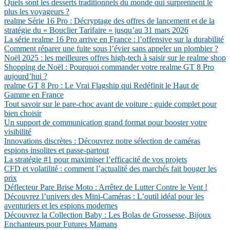
Quels sont les desserts traditionnels du monde qui surprennent le
plus les voyageurs ?
realme Série 16 Pro : Décryptage des offres de lancement et de la
stratégie du « Bouclier Tarifaire » jusqu’au 31 mars 2026
La série realme 16 Pro arrive en France : l’offensive sur la durabilité
Comment réparer une fuite sous l’évier sans appeler un plombier ?
Noël 2025 : les meilleures offres high-tech à saisir sur le realme shop
Shopping de Noël : Pourquoi commander votre realme GT 8 Pro
aujourd’hui ?
realme GT 8 Pro : Le Vrai Flagship qui Redéfinit le Haut de
Gamme en France
Tout savoir sur le pare-choc avant de voiture : guide complet pour
bien choisir
Un support de communication grand format pour booster votre
visibilité
Innovations discrètes : Découvrez notre sélection de caméras
espions insolites et passe-partout
La stratégie #1 pour maximiser l’efficacité de vos projets
CFD et volatilité : comment l’actualité des marchés fait bouger les
prix
Déflecteur Pare Brise Moto : Arrêtez de Lutter Contre le Vent !
Découvrez l’univers des Mini-Caméras : L’outil idéal pour les
aventuriers et les espions modernes
Découvrez la Collection Baby : Les Bolas de Grossesse, Bijoux
Enchanteurs pour Futures Mamans