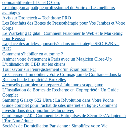
comparatif entre LLC et C Corp
Le toboggan aquatique professionnel de Vortex : Les meilleurs
avantages
Avis sur Dronetech – Techdrone PRO
Les Bienfaits des Bottes de Pressothérapie pour Vos Jambes et Votre
Corps
Le Warketing Digital : Comment Fusionner le Web et le Marketing
pour Réussir
La place des articles sponsorisés dans une stratégie SEO B2B vs.
B2C
Comment s’habiller en automne ?
Animer votre événement à Paris avec un Magicien Close-Up
L’utilisation du CBD sur les chiens
Tout savoir sur l’enregistrement d’un écran pour PC
Le Chasseur Immobilier : Votre Compagnon de Confiance dans la
Recherche de Propriété à Bruxelles
4 conseils pour bien se préparer à faire une escape game
L’Installation de Bornes de Recharge en Copropriété : Un Guide
Complet
Samsung Galaxy S22 Ultra : La Révolution dans Votre Poche
Guide complet pour l’achat de sites internet en ligne : Comment
investir dans des opportunités lucratives
Gardiennage 2.0 : Comment les Entreprises de Sécurité s’Adaptent à
l’Ère Numérique
Sociétés de Domiciliation Parisienne : Simplifiez votre Vie