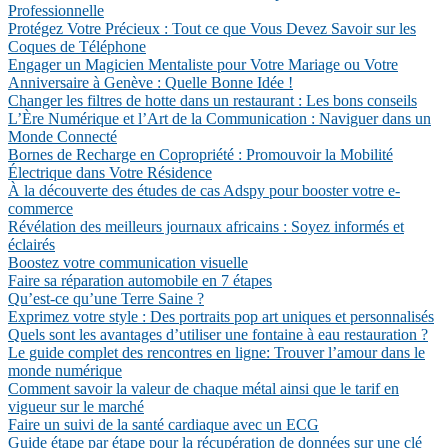
Professionnelle
Protégez Votre Précieux : Tout ce que Vous Devez Savoir sur les
Coques de Téléphone
Engager un Magicien Mentaliste pour Votre Mariage ou Votre
Anniversaire à Genève : Quelle Bonne Idée !
Changer les filtres de hotte dans un restaurant : Les bons conseils
L’Ère Numérique et l’Art de la Communication : Naviguer dans un
Monde Connecté
Bornes de Recharge en Copropriété : Promouvoir la Mobilité
Électrique dans Votre Résidence
À la découverte des études de cas Adspy pour booster votre e-
commerce
Révélation des meilleurs journaux africains : Soyez informés et
éclairés
Boostez votre communication visuelle
Faire sa réparation automobile en 7 étapes
Qu’est-ce qu’une Terre Saine ?
Exprimez votre style : Des portraits pop art uniques et personnalisés
Quels sont les avantages d’utiliser une fontaine à eau restauration ?
Le guide complet des rencontres en ligne: Trouver l’amour dans le
monde numérique
Comment savoir la valeur de chaque métal ainsi que le tarif en
vigueur sur le marché
Faire un suivi de la santé cardiaque avec un ECG
Guide étape par étape pour la récupération de données sur une clé