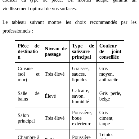
vieillissement optimal de vos surfaces.
Le tableau suivant montre les choix recommandés par les
professionnels :
Pièce de
Type de
Couleur
Niveau de
destinatio
salissure
de joint
passage
n
principal
conseillée
Cuisine
Graisses,
Gris
(sol et
Très élevé
sauces,
moyen,
mur)
liquides
anthracite
Calcaire,
Salle de
Gris perle,
Élevé
savon,
bains
beige
humidité
Poussière,
Gris
Salon
Très élevé
boue
ciment,
principal
extérieure
taupe
Teintes
Chambre à
Poussière