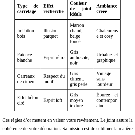
Couleur
Type de
Effet
Ambiance
de joint
carrelage
recherché
créée
idéale
Marron
Imitation
Illusion
chaud,
Chaleureus
bois
parquet
beige
e et cosy
foncé
Gris
Faïence
Urbaine et
Esprit rétro
anthracite,
blanche
graphique
noir
Gris
Vintage
Carreaux
Respect du
ciment,
sans
de ciment
motif
gris perle
lourdeur
Gris
Épurée et
Effet béton
Esprit loft
moyen
contempor
ciré
texturé
aine
Ces règles d’or mettent en valeur votre revêtement. Le joint assure la
cohérence de votre décoration. Sa mission est de sublimer la matière