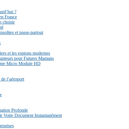
urd’hui ?
en France
n choisir
té
nsolites et passe-partout
x
iers et les espions modernes
hanteurs pour Futures Mamans
Notre Micro Module HD
 de l’aéroport
e
mation Profonde
nir Votre Document Instantanément
reprises