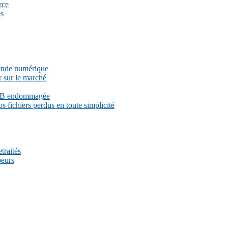
rce
és
monde numérique
r sur le marché
 USB endommagée
 fichiers perdus en toute simplicité
traités
peurs