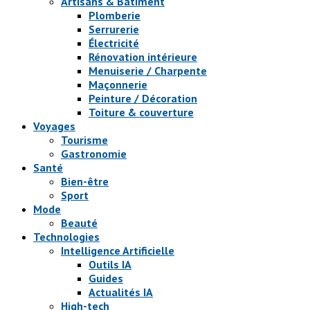
Artisans & Bâtiment
Plomberie
Serrurerie
Électricité
Rénovation intérieure
Menuiserie / Charpente
Maçonnerie
Peinture / Décoration
Toiture & couverture
Voyages
Tourisme
Gastronomie
Santé
Bien-être
Sport
Mode
Beauté
Technologies
Intelligence Artificielle
Outils IA
Guides
Actualités IA
High-tech