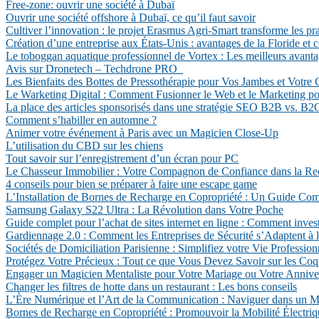
Free-zone: ouvrir une société à Dubaï
Ouvrir une société offshore à Dubaï, ce qu’il faut savoir
Cultiver l’innovation : le projet Erasmus Agri-Smart transforme les pr
Création d’une entreprise aux États-Unis : avantages de la Floride et
Le toboggan aquatique professionnel de Vortex : Les meilleurs avant
Avis sur Dronetech – Techdrone PRO
Les Bienfaits des Bottes de Pressothérapie pour Vos Jambes et Votre 
Le Warketing Digital : Comment Fusionner le Web et le Marketing po
La place des articles sponsorisés dans une stratégie SEO B2B vs. B2
Comment s’habiller en automne ?
Animer votre événement à Paris avec un Magicien Close-Up
L’utilisation du CBD sur les chiens
Tout savoir sur l’enregistrement d’un écran pour PC
Le Chasseur Immobilier : Votre Compagnon de Confiance dans la Rec
4 conseils pour bien se préparer à faire une escape game
L’Installation de Bornes de Recharge en Copropriété : Un Guide Com
Samsung Galaxy S22 Ultra : La Révolution dans Votre Poche
Guide complet pour l’achat de sites internet en ligne : Comment invest
Gardiennage 2.0 : Comment les Entreprises de Sécurité s’Adaptent à
Sociétés de Domiciliation Parisienne : Simplifiez votre Vie Profession
Protégez Votre Précieux : Tout ce que Vous Devez Savoir sur les Co
Engager un Magicien Mentaliste pour Votre Mariage ou Votre Anniver
Changer les filtres de hotte dans un restaurant : Les bons conseils
L’Ère Numérique et l’Art de la Communication : Naviguer dans un 
Bornes de Recharge en Copropriété : Promouvoir la Mobilité Électri