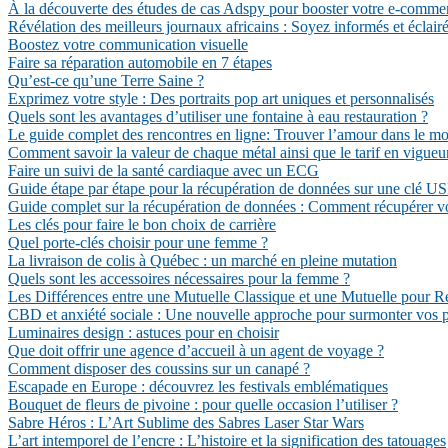
À la découverte des études de cas Adspy pour booster votre e-comme
Révélation des meilleurs journaux africains : Soyez informés et éclair
Boostez votre communication visuelle
Faire sa réparation automobile en 7 étapes
Qu’est-ce qu’une Terre Saine ?
Exprimez votre style : Des portraits pop art uniques et personnalisés
Quels sont les avantages d’utiliser une fontaine à eau restauration ?
Le guide complet des rencontres en ligne: Trouver l’amour dans le 
Comment savoir la valeur de chaque métal ainsi que le tarif en vigueu
Faire un suivi de la santé cardiaque avec un ECG
Guide étape par étape pour la récupération de données sur une clé
Guide complet sur la récupération de données : Comment récupérer vos
Les clés pour faire le bon choix de carrière
Quel porte-clés choisir pour une femme ?
La livraison de colis à Québec : un marché en pleine mutation
Quels sont les accessoires nécessaires pour la femme ?
Les Différences entre une Mutuelle Classique et une Mutuelle pour Re
CBD et anxiété sociale : Une nouvelle approche pour surmonter vos 
Luminaires design : astuces pour en choisir
Que doit offrir une agence d’accueil à un agent de voyage ?
Comment disposer des coussins sur un canapé ?
Escapade en Europe : découvrez les festivals emblématiques
Bouquet de fleurs de pivoine : pour quelle occasion l’utiliser ?
Sabre Héros : L’Art Sublime des Sabres Laser Star Wars
L’art intemporel de l’encre : L’histoire et la signification des tatouages