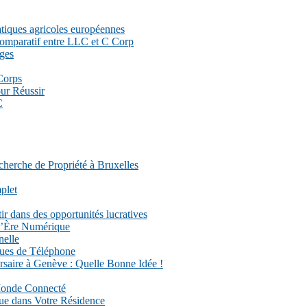
atiques agricoles européennes
 comparatif entre LLC et C Corp
ages
Corps
ur Réussir
C
herche de Propriété à Bruxelles
plet
ir dans des opportunités lucratives
 l’Ère Numérique
nelle
ques de Téléphone
saire à Genève : Quelle Bonne Idée !
Monde Connecté
que dans Votre Résidence