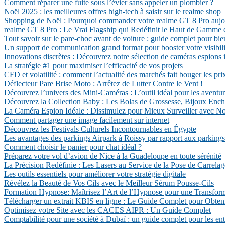
Comment réparer une fuite sous l’évier sans appeler un plombier ?
Noël 2025 : les meilleures offres high-tech à saisir sur le realme shop
Shopping de Noël : Pourquoi commander votre realme GT 8 Pro aujo
realme GT 8 Pro : Le Vrai Flagship qui Redéfinit le Haut de Gamme 
Tout savoir sur le pare-choc avant de voiture : guide complet pour bie
Un support de communication grand format pour booster votre visibili
Innovations discrètes : Découvrez notre sélection de caméras espions i
La stratégie #1 pour maximiser l’efficacité de vos projets
CFD et volatilité : comment l’actualité des marchés fait bouger les pri
Déflecteur Pare Brise Moto : Arrêtez de Lutter Contre le Vent !
Découvrez l’univers des Mini-Caméras : L’outil idéal pour les aventur
Découvrez la Collection Baby : Les Bolas de Grossesse, Bijoux Enc
La Caméra Espion Idéale : Dissimulez pour Mieux Surveiller avec 
Comment partager une image facilement sur internet
Découvrez les Festivals Culturels Incontournables en Égypte
Les avantages des parkings Airpark à Roissy par rapport aux parkings
Comment choisir le panier pour chat idéal ?
Préparez votre vol d’avion de Nice à la Guadeloupe en toute sérénité
La Précision Redéfinie : Les Lasers au Service de la Pose de Carrelag
Les outils essentiels pour améliorer votre stratégie digitale
Révélez la Beauté de Vos Cils avec le Meilleur Sérum Pousse-Cils
Formation Hypnose: Maîtrisez l’Art de l’Hypnose pour une Transfor
Télécharger un extrait KBIS en ligne : Le Guide Complet pour Obte
Optimisez votre Site avec les CACES AIPR : Un Guide Complet
Comptabilité pour une société à Dubaï : un guide complet pour les ent