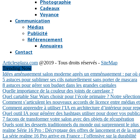
Photographie
Cadeaux
Voyance
Communication
Médias
Publicité
Référencement
Annuaires
Contact
Articlesplaza.com
@2019 - Tous droits réservés -
SiteMap
Trending Now
Idées aménagement salon moderne après un emménagement : par où
5 astuces pour sublimer ses cils naturellement sans porter de mascara
8 astuces pour gérer son budget dans les grandes capitales
Quelle importance de la couleur des joints de carrelage ?
Quel cartable Star Wars choisir pour l’école primaire ? Notre sélection
Comment s’articulent les nouveaux accords de licence entre médias et
Comment apprendre à utiliser l’IA en architecture d’intérieur pour rep
Quel outil IA pour générer des hashtags utiliser pour doper vos public
7 façons de transformer votre salon avec des objets de récupération
Quels sont les desserts traditionnels du monde qui surprennent le plus
realme Série 16 Pro : Décryptage des offres de lancement et de la stra
La série realme 16 Pro arrive en France : l’offensive sur la durabilité