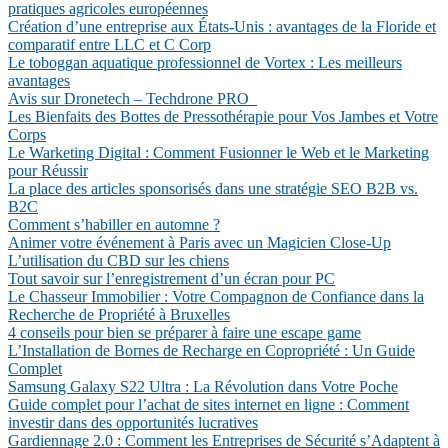
pratiques agricoles européennes
Création d’une entreprise aux États-Unis : avantages de la Floride et
comparatif entre LLC et C Corp
Le toboggan aquatique professionnel de Vortex : Les meilleurs
avantages
Avis sur Dronetech – Techdrone PRO
Les Bienfaits des Bottes de Pressothérapie pour Vos Jambes et Votre
Corps
Le Warketing Digital : Comment Fusionner le Web et le Marketing
pour Réussir
La place des articles sponsorisés dans une stratégie SEO B2B vs.
B2C
Comment s’habiller en automne ?
Animer votre événement à Paris avec un Magicien Close-Up
L’utilisation du CBD sur les chiens
Tout savoir sur l’enregistrement d’un écran pour PC
Le Chasseur Immobilier : Votre Compagnon de Confiance dans la
Recherche de Propriété à Bruxelles
4 conseils pour bien se préparer à faire une escape game
L’Installation de Bornes de Recharge en Copropriété : Un Guide
Complet
Samsung Galaxy S22 Ultra : La Révolution dans Votre Poche
Guide complet pour l’achat de sites internet en ligne : Comment
investir dans des opportunités lucratives
Gardiennage 2.0 : Comment les Entreprises de Sécurité s’Adaptent à