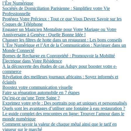
l’Ère Numérique
Sociétés de Domiciliation Parisienne : Simplifiez votre Vie
Professionnelle
Protégez Votre Précieux : Tout ce que Vous Devez Savoir sur les
Coques de Téléphone
Engager un Magicien Mentaliste pour Votre Mariage ou Votre
Anniversaire à Genève : Quelle Bonne Idée !
Changer les filtres de hotte dans un restaurant : Les bons conseils
L’Ère Numérique et l’Art de la Communication : Naviguer dans un
Monde Connecté
Bornes de Recharge en Copropriété : Promouvoir la Mobilité
Électrique dans Votre Résidence
À la découverte des études de cas Adspy pour booster votre e-
commerce
Révélation des meilleurs journaux africains : Soyez informés et
éclairés
Boostez votre communication visuelle
Faire sa réparation automobile en 7 étapes
Qu’est-ce qu’une Terre Saine ?
Exprimez votre style : Des portraits pop art uniques et personnalisés
Quels sont les avantages d’utiliser une fontaine à eau restauration ?
Le guide complet des rencontres en ligne: Trouver l’amour dans le
monde numérique
Comment savoir la valeur de chaque métal ainsi que le tarif en
vigueur sur le marché