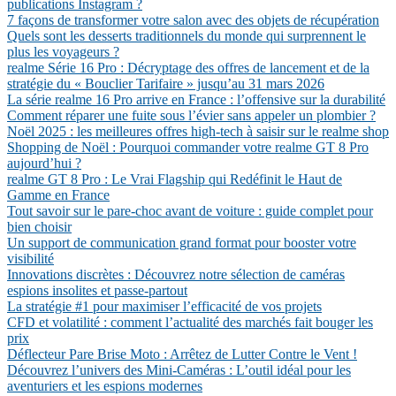
publications Instagram ?
7 façons de transformer votre salon avec des objets de récupération
Quels sont les desserts traditionnels du monde qui surprennent le
plus les voyageurs ?
realme Série 16 Pro : Décryptage des offres de lancement et de la
stratégie du « Bouclier Tarifaire » jusqu’au 31 mars 2026
La série realme 16 Pro arrive en France : l’offensive sur la durabilité
Comment réparer une fuite sous l’évier sans appeler un plombier ?
Noël 2025 : les meilleures offres high-tech à saisir sur le realme shop
Shopping de Noël : Pourquoi commander votre realme GT 8 Pro
aujourd’hui ?
realme GT 8 Pro : Le Vrai Flagship qui Redéfinit le Haut de
Gamme en France
Tout savoir sur le pare-choc avant de voiture : guide complet pour
bien choisir
Un support de communication grand format pour booster votre
visibilité
Innovations discrètes : Découvrez notre sélection de caméras
espions insolites et passe-partout
La stratégie #1 pour maximiser l’efficacité de vos projets
CFD et volatilité : comment l’actualité des marchés fait bouger les
prix
Déflecteur Pare Brise Moto : Arrêtez de Lutter Contre le Vent !
Découvrez l’univers des Mini-Caméras : L’outil idéal pour les
aventuriers et les espions modernes