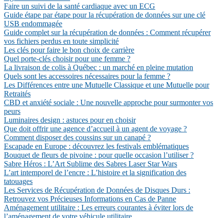
Faire un suivi de la santé cardiaque avec un ECG
Guide étape par étape pour la récupération de données sur une clé
USB endommagée
Guide complet sur la récupération de données : Comment récupérer
vos fichiers perdus en toute simplicité
Les clés pour faire le bon choix de carrière
Quel porte-clés choisir pour une femme ?
La livraison de colis à Québec : un marché en pleine mutation
Quels sont les accessoires nécessaires pour la femme ?
Les Différences entre une Mutuelle Classique et une Mutuelle pour
Retraités
CBD et anxiété sociale : Une nouvelle approche pour surmonter vos
peurs
Luminaires design : astuces pour en choisir
Que doit offrir une agence d’accueil à un agent de voyage ?
Comment disposer des coussins sur un canapé ?
Escapade en Europe : découvrez les festivals emblématiques
Bouquet de fleurs de pivoine : pour quelle occasion l’utiliser ?
Sabre Héros : L’Art Sublime des Sabres Laser Star Wars
L’art intemporel de l’encre : L’histoire et la signification des
tatouages
Les Services de Récupération de Données de Disques Durs :
Retrouvez vos Précieuses Informations en Cas de Panne
Aménagement utilitaire : Les erreurs courantes à éviter lors de
l’aménagement de votre véhicule utilitaire