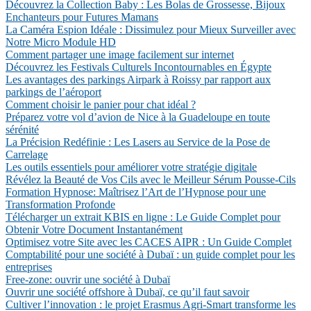
Découvrez la Collection Baby : Les Bolas de Grossesse, Bijoux
Enchanteurs pour Futures Mamans
La Caméra Espion Idéale : Dissimulez pour Mieux Surveiller avec
Notre Micro Module HD
Comment partager une image facilement sur internet
Découvrez les Festivals Culturels Incontournables en Égypte
Les avantages des parkings Airpark à Roissy par rapport aux
parkings de l’aéroport
Comment choisir le panier pour chat idéal ?
Préparez votre vol d’avion de Nice à la Guadeloupe en toute
sérénité
La Précision Redéfinie : Les Lasers au Service de la Pose de
Carrelage
Les outils essentiels pour améliorer votre stratégie digitale
Révélez la Beauté de Vos Cils avec le Meilleur Sérum Pousse-Cils
Formation Hypnose: Maîtrisez l’Art de l’Hypnose pour une
Transformation Profonde
Télécharger un extrait KBIS en ligne : Le Guide Complet pour
Obtenir Votre Document Instantanément
Optimisez votre Site avec les CACES AIPR : Un Guide Complet
Comptabilité pour une société à Dubaï : un guide complet pour les
entreprises
Free-zone: ouvrir une société à Dubaï
Ouvrir une société offshore à Dubaï, ce qu’il faut savoir
Cultiver l’innovation : le projet Erasmus Agri-Smart transforme les