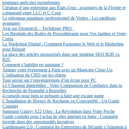
pratiques agricoles européennes
Création d’une entreprise aux États-Unis : avantages de la Floride et
comparatif entre LLC et C Corp
Le toboggan aquatique professionnel de Vortex : Les meilleurs
avantages
Avis sur Dronetech – Techdrone PRO
Les Bienfaits des Bottes de Pressothérapie pour Vos Jambes et Votre
Corps
Le Warketing Digital : Comment Fusionner le Web et le Marketing
pour Réussir
La place des articles sponsorisés dans une stratégie SEO B2B vs.
B2C
Comment s’habiller en automne ?
Animer votre événement à Paris avec un Magicien Close-Up
L’utilisation du CBD sur les chiens
Tout savoir sur l’enregistrement d’un écran pour PC
Le Chasseur Immobilier : Votre Compagnon de Confiance dans la
Recherche de Propriété à Bruxelles
4 conseils pour bien se préparer à faire une escape game
L’Installation de Bornes de Recharge en Copropriété : Un Guide
Complet
Samsung Galaxy S22 Ultra : La Révolution dans Votre Poche
Guide complet pour l’achat de sites internet en ligne : Comment
investir dans des opportunités lucratives
Gardiennage 2.0 : Comment les Entreprises de Sécurité s’Adaptent à