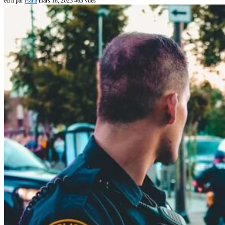
écrit par
Hana
mars 18, 2023
463
vues