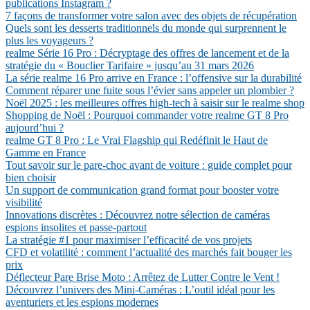
publications Instagram ?
7 façons de transformer votre salon avec des objets de récupération
Quels sont les desserts traditionnels du monde qui surprennent le
plus les voyageurs ?
realme Série 16 Pro : Décryptage des offres de lancement et de la
stratégie du « Bouclier Tarifaire » jusqu’au 31 mars 2026
La série realme 16 Pro arrive en France : l’offensive sur la durabilité
Comment réparer une fuite sous l’évier sans appeler un plombier ?
Noël 2025 : les meilleures offres high-tech à saisir sur le realme shop
Shopping de Noël : Pourquoi commander votre realme GT 8 Pro
aujourd’hui ?
realme GT 8 Pro : Le Vrai Flagship qui Redéfinit le Haut de
Gamme en France
Tout savoir sur le pare-choc avant de voiture : guide complet pour
bien choisir
Un support de communication grand format pour booster votre
visibilité
Innovations discrètes : Découvrez notre sélection de caméras
espions insolites et passe-partout
La stratégie #1 pour maximiser l’efficacité de vos projets
CFD et volatilité : comment l’actualité des marchés fait bouger les
prix
Déflecteur Pare Brise Moto : Arrêtez de Lutter Contre le Vent !
Découvrez l’univers des Mini-Caméras : L’outil idéal pour les
aventuriers et les espions modernes