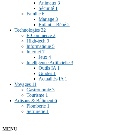
Animaux
3
Sécurité
1
Famille
6
Mariage
3
Enfant – Bébé
2
Technologies
32
E-Commerce
2
High-tech
9
Informatique
5
Internet
7
Jeux
4
Intelligence Artificielle
3
Outils IA
1
Guides
1
Actualités IA
1
Voyages
11
Gastronomie
3
Tourisme
1
Artisans & Bâtiment
6
Plomberie
1
Serrurerie
1
MENU