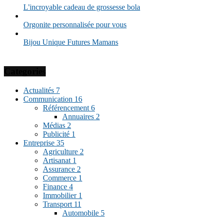
L'incroyable cadeau de grossesse bola
Orgonite personnalisée pour vous
Bijou Unique Futures Mamans
Categories
Actualités
7
Communication
16
Référencement
6
Annuaires
2
Médias
2
Publicité
1
Entreprise
35
Agriculture
2
Artisanat
1
Assurance
2
Commerce
1
Finance
4
Immobilier
1
Transport
11
Automobile
5