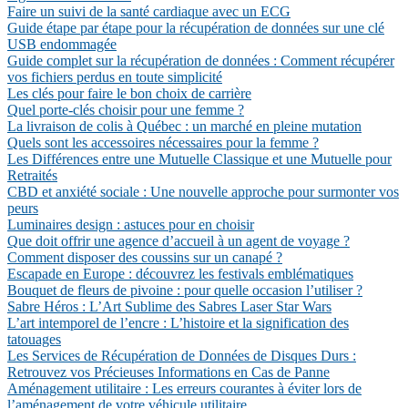
Faire un suivi de la santé cardiaque avec un ECG
Guide étape par étape pour la récupération de données sur une clé
USB endommagée
Guide complet sur la récupération de données : Comment récupérer
vos fichiers perdus en toute simplicité
Les clés pour faire le bon choix de carrière
Quel porte-clés choisir pour une femme ?
La livraison de colis à Québec : un marché en pleine mutation
Quels sont les accessoires nécessaires pour la femme ?
Les Différences entre une Mutuelle Classique et une Mutuelle pour
Retraités
CBD et anxiété sociale : Une nouvelle approche pour surmonter vos
peurs
Luminaires design : astuces pour en choisir
Que doit offrir une agence d’accueil à un agent de voyage ?
Comment disposer des coussins sur un canapé ?
Escapade en Europe : découvrez les festivals emblématiques
Bouquet de fleurs de pivoine : pour quelle occasion l’utiliser ?
Sabre Héros : L’Art Sublime des Sabres Laser Star Wars
L’art intemporel de l’encre : L’histoire et la signification des
tatouages
Les Services de Récupération de Données de Disques Durs :
Retrouvez vos Précieuses Informations en Cas de Panne
Aménagement utilitaire : Les erreurs courantes à éviter lors de
l’aménagement de votre véhicule utilitaire