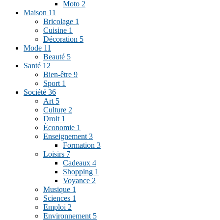
Moto
2
Maison
11
Bricolage
1
Cuisine
1
Décoration
5
Mode
11
Beauté
5
Santé
12
Bien-être
9
Sport
1
Société
36
Art
5
Culture
2
Droit
1
Économie
1
Enseignement
3
Formation
3
Loisirs
7
Cadeaux
4
Shopping
1
Voyance
2
Musique
1
Sciences
1
Emploi
2
Environnement
5