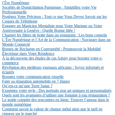
l’Ère Numérique
Sociétés de Domiciliation Parisienne : Simplifiez votre Vie
Professionnelle
Protégez Votre Précieux : Tout ce que Vous Devez Savoir sur les
Coques de Téléphone
Engager un Magicien Mentaliste pour Votre Mariage ou Votre
Anniversaire à Genève : Quelle Bonne Idée !
Changer les filtres de hotte dans un restaurant : Les bons conseils
L’Ère Numérique et l’Art de la Communication : Naviguer dans un
Monde Connecté
Bornes de Recharge en Copropriété : Promouvoir la Mobilité
Électrique dans Votre Résidence
À la découverte des études de cas Adspy pour booster votre e-
commerce
Révélation des meilleurs journaux africains : Soyez informés et
éclairés
Boostez votre communication visuelle
Faire sa réparation automobile en 7 étapes
Qu’est-ce qu’une Terre Saine ?
Exprimez votre style : Des portraits pop art uniques et personnalisés
Quels sont les avantages d’utiliser une fontaine à eau restauration ?
Le guide complet des rencontres en ligne: Trouver l’amour dans le
monde numérique
Comment savoir la valeur de chaque métal ainsi que le tarif en
vigueur sur le marché