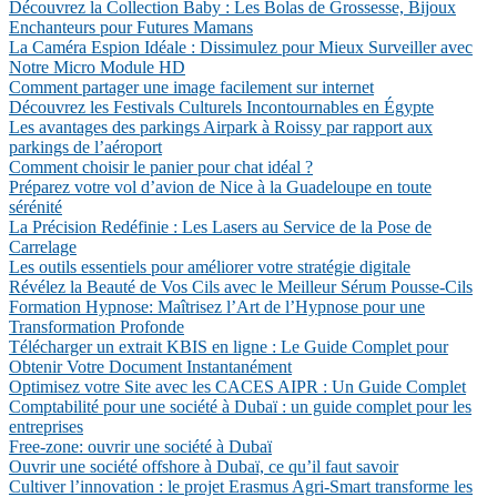
Découvrez la Collection Baby : Les Bolas de Grossesse, Bijoux
Enchanteurs pour Futures Mamans
La Caméra Espion Idéale : Dissimulez pour Mieux Surveiller avec
Notre Micro Module HD
Comment partager une image facilement sur internet
Découvrez les Festivals Culturels Incontournables en Égypte
Les avantages des parkings Airpark à Roissy par rapport aux
parkings de l’aéroport
Comment choisir le panier pour chat idéal ?
Préparez votre vol d’avion de Nice à la Guadeloupe en toute
sérénité
La Précision Redéfinie : Les Lasers au Service de la Pose de
Carrelage
Les outils essentiels pour améliorer votre stratégie digitale
Révélez la Beauté de Vos Cils avec le Meilleur Sérum Pousse-Cils
Formation Hypnose: Maîtrisez l’Art de l’Hypnose pour une
Transformation Profonde
Télécharger un extrait KBIS en ligne : Le Guide Complet pour
Obtenir Votre Document Instantanément
Optimisez votre Site avec les CACES AIPR : Un Guide Complet
Comptabilité pour une société à Dubaï : un guide complet pour les
entreprises
Free-zone: ouvrir une société à Dubaï
Ouvrir une société offshore à Dubaï, ce qu’il faut savoir
Cultiver l’innovation : le projet Erasmus Agri-Smart transforme les