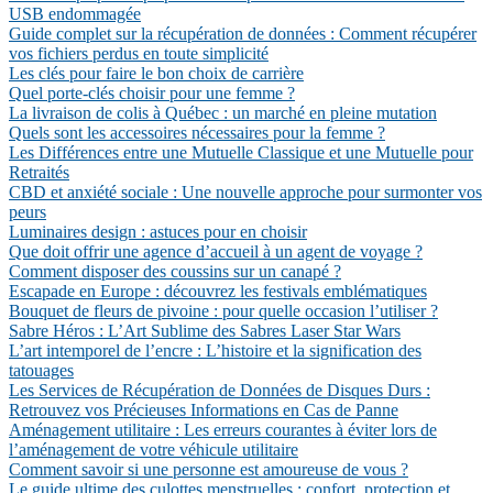
USB endommagée
Guide complet sur la récupération de données : Comment récupérer
vos fichiers perdus en toute simplicité
Les clés pour faire le bon choix de carrière
Quel porte-clés choisir pour une femme ?
La livraison de colis à Québec : un marché en pleine mutation
Quels sont les accessoires nécessaires pour la femme ?
Les Différences entre une Mutuelle Classique et une Mutuelle pour
Retraités
CBD et anxiété sociale : Une nouvelle approche pour surmonter vos
peurs
Luminaires design : astuces pour en choisir
Que doit offrir une agence d’accueil à un agent de voyage ?
Comment disposer des coussins sur un canapé ?
Escapade en Europe : découvrez les festivals emblématiques
Bouquet de fleurs de pivoine : pour quelle occasion l’utiliser ?
Sabre Héros : L’Art Sublime des Sabres Laser Star Wars
L’art intemporel de l’encre : L’histoire et la signification des
tatouages
Les Services de Récupération de Données de Disques Durs :
Retrouvez vos Précieuses Informations en Cas de Panne
Aménagement utilitaire : Les erreurs courantes à éviter lors de
l’aménagement de votre véhicule utilitaire
Comment savoir si une personne est amoureuse de vous ?
Le guide ultime des culottes menstruelles : confort, protection et