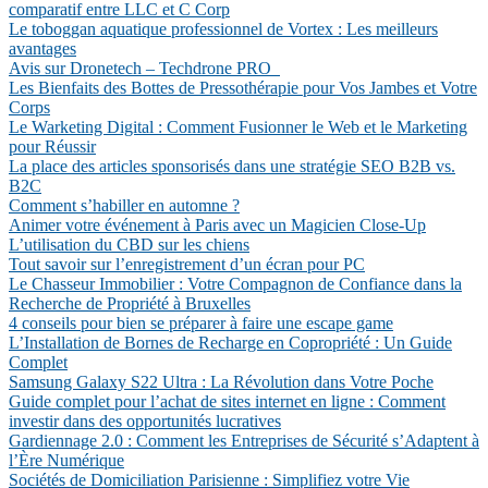
comparatif entre LLC et C Corp
Le toboggan aquatique professionnel de Vortex : Les meilleurs
avantages
Avis sur Dronetech – Techdrone PRO
Les Bienfaits des Bottes de Pressothérapie pour Vos Jambes et Votre
Corps
Le Warketing Digital : Comment Fusionner le Web et le Marketing
pour Réussir
La place des articles sponsorisés dans une stratégie SEO B2B vs.
B2C
Comment s’habiller en automne ?
Animer votre événement à Paris avec un Magicien Close-Up
L’utilisation du CBD sur les chiens
Tout savoir sur l’enregistrement d’un écran pour PC
Le Chasseur Immobilier : Votre Compagnon de Confiance dans la
Recherche de Propriété à Bruxelles
4 conseils pour bien se préparer à faire une escape game
L’Installation de Bornes de Recharge en Copropriété : Un Guide
Complet
Samsung Galaxy S22 Ultra : La Révolution dans Votre Poche
Guide complet pour l’achat de sites internet en ligne : Comment
investir dans des opportunités lucratives
Gardiennage 2.0 : Comment les Entreprises de Sécurité s’Adaptent à
l’Ère Numérique
Sociétés de Domiciliation Parisienne : Simplifiez votre Vie