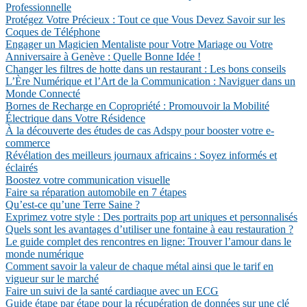
Professionnelle
Protégez Votre Précieux : Tout ce que Vous Devez Savoir sur les
Coques de Téléphone
Engager un Magicien Mentaliste pour Votre Mariage ou Votre
Anniversaire à Genève : Quelle Bonne Idée !
Changer les filtres de hotte dans un restaurant : Les bons conseils
L’Ère Numérique et l’Art de la Communication : Naviguer dans un
Monde Connecté
Bornes de Recharge en Copropriété : Promouvoir la Mobilité
Électrique dans Votre Résidence
À la découverte des études de cas Adspy pour booster votre e-
commerce
Révélation des meilleurs journaux africains : Soyez informés et
éclairés
Boostez votre communication visuelle
Faire sa réparation automobile en 7 étapes
Qu’est-ce qu’une Terre Saine ?
Exprimez votre style : Des portraits pop art uniques et personnalisés
Quels sont les avantages d’utiliser une fontaine à eau restauration ?
Le guide complet des rencontres en ligne: Trouver l’amour dans le
monde numérique
Comment savoir la valeur de chaque métal ainsi que le tarif en
vigueur sur le marché
Faire un suivi de la santé cardiaque avec un ECG
Guide étape par étape pour la récupération de données sur une clé