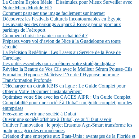
La Caméra Espion Idéale : Dissimulez pour Mieux Surveiller avec
Notre Micro Module HD
Comment partager une image facilement sur internet
Découvrez les Festivals Culturels Incontournables en Égypte
Les avantages des parkings Airpark à Roissy par rapport aux
parkings de l’aéroport
Comment choisir le panier pour chat idéal ?
Préparez votre vol d’avion de Nice à la Guadeloupe en toute
sérénité
La Précision Redéfinie : Les Lasers au Service de la Pose de
Carrelage
Les outils essentiels pour améliorer votre stratégie digitale
Révélez la Beauté de Vos Cils avec le Meilleur Sérum Pousse-Cils
Formation Hypnose: Maîtrisez l’Art de l’Hypnose pour une
Transformation Profonde
Télécharger un extrait KBIS en ligne : Le Guide Complet pour
Obtenir Votre Document Instantanément
Optimisez votre Site avec les CACES AIPR : Un Guide Complet
Comptabilité pour une société à Dubaï : un guide complet pour les
entreprises
Free-zone: ouvrir une société à Dubaï
Ouvrir une société offshore à Dubaï, ce qu’il faut savoir
Cultiver l’innovation : le projet Erasmus Agri-Smart transforme les
pratiques agricoles européennes
Création d’une entreprise aux États-Unis : avantages de la Floride et