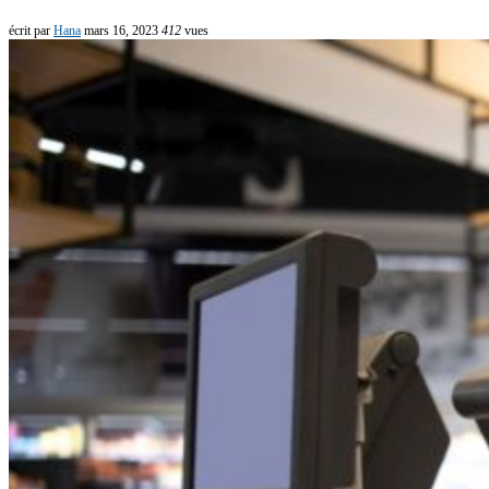
écrit par
Hana
mars 16, 2023
412
vues