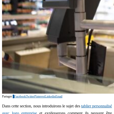
Partager
0
Facebook
Twitter
Pinterest
Linkedin
Email
Dans cette section, nous introduirons le sujet des
tablier personnalisé
avec logo entreprise
et expliquerons comment ils peuvent être