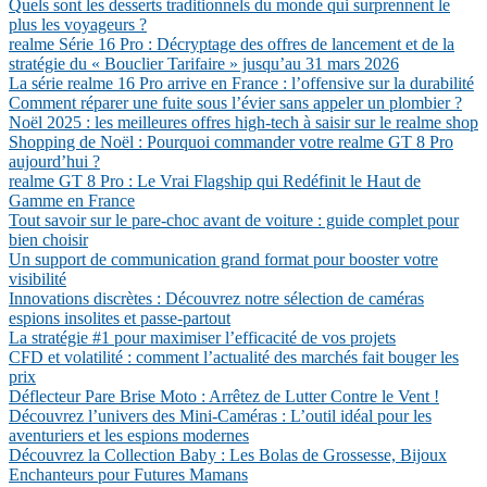
Quels sont les desserts traditionnels du monde qui surprennent le
plus les voyageurs ?
realme Série 16 Pro : Décryptage des offres de lancement et de la
stratégie du « Bouclier Tarifaire » jusqu’au 31 mars 2026
La série realme 16 Pro arrive en France : l’offensive sur la durabilité
Comment réparer une fuite sous l’évier sans appeler un plombier ?
Noël 2025 : les meilleures offres high-tech à saisir sur le realme shop
Shopping de Noël : Pourquoi commander votre realme GT 8 Pro
aujourd’hui ?
realme GT 8 Pro : Le Vrai Flagship qui Redéfinit le Haut de
Gamme en France
Tout savoir sur le pare-choc avant de voiture : guide complet pour
bien choisir
Un support de communication grand format pour booster votre
visibilité
Innovations discrètes : Découvrez notre sélection de caméras
espions insolites et passe-partout
La stratégie #1 pour maximiser l’efficacité de vos projets
CFD et volatilité : comment l’actualité des marchés fait bouger les
prix
Déflecteur Pare Brise Moto : Arrêtez de Lutter Contre le Vent !
Découvrez l’univers des Mini-Caméras : L’outil idéal pour les
aventuriers et les espions modernes
Découvrez la Collection Baby : Les Bolas de Grossesse, Bijoux
Enchanteurs pour Futures Mamans